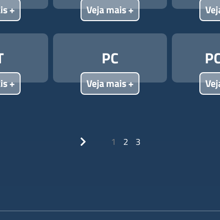
is +
Veja mais +
Vej
T
PC
P
is +
Veja mais +
Vej
Próxima
1
2
3