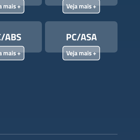
a mais +
Veja mais +
C/ABS
PC/ASA
a mais +
Veja mais +