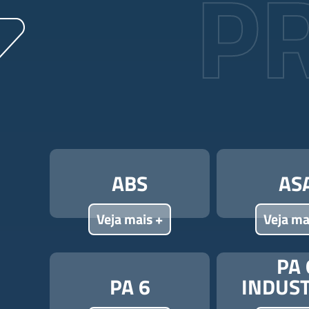
P
ABS
AS
Veja mais +
Veja ma
PA 
PA 6
INDUST