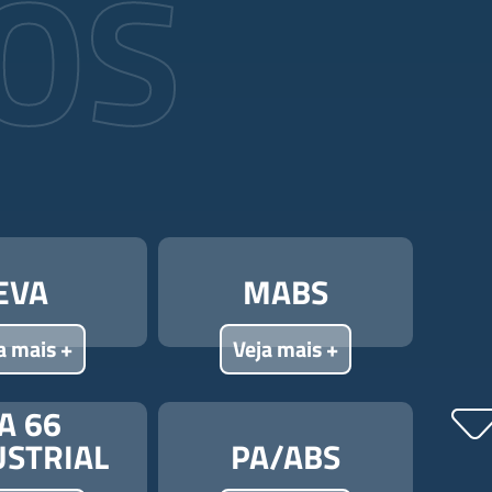
OS
EVA
MABS
a mais +
Veja mais +
A 66
USTRIAL
PA/ABS