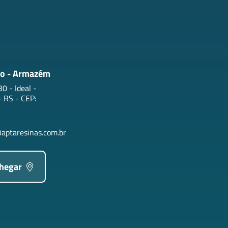
o - Armazém
0 - Ideal -
 RS - CEP:
aptaresinas.com.br
chegar