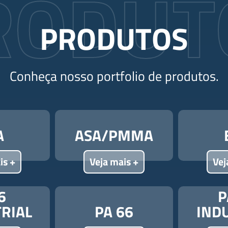
RODUT
PRODUTOS
Conheça nosso portfolio de produtos.
A
ASA/PMMA
is +
Veja mais +
Vej
6
P
RIAL
PA 66
IND