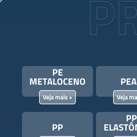
P
PE
METALOCENO
PEA
Veja mais +
Veja ma
PP
PP
ELAST