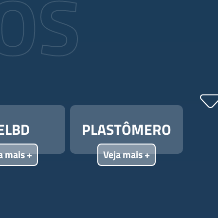
OS
ELBD
PLASTÔMERO
a mais +
Veja mais +