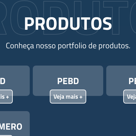
RODUT
PRODUTOS
Conheça nosso portfolio de produtos.
D
PEBD
P
is +
Veja mais +
Vej
ÔMERO