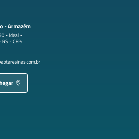
o - Armazém
0 - Ideal -
 RS - CEP:
aptaresinas.com.br
chegar