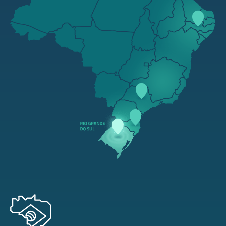
AM
PA
RN
MA
CE
PB
PI
PE
AL
AC
TO
RO
SE
BA
MT
GO
DF
MG
ES
MS
SP
RJ
PR
SC
RS