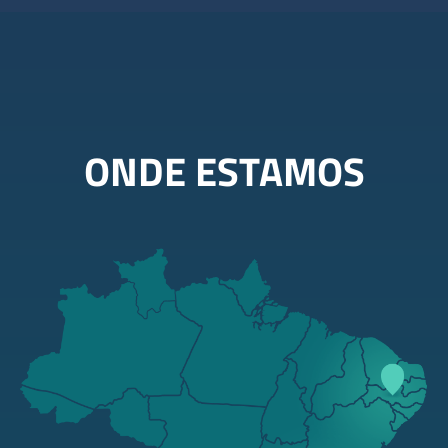
ONDE ESTAMOS
RR
AP
AM
PA
RN
MA
CE
PB
PI
PE
AL
AC
TO
RO
SE
BA
MT