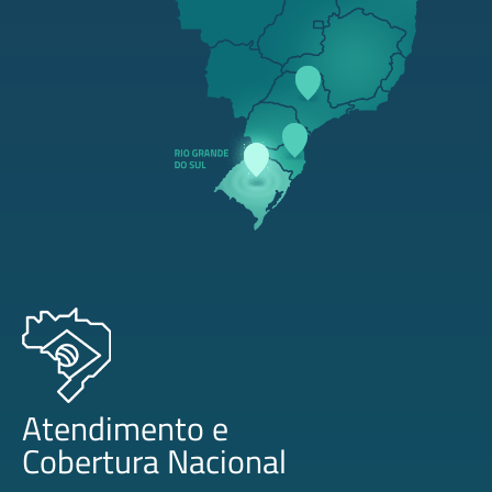
GO
DF
MG
ES
MS
SP
RJ
PR
SC
RS
Atendimento e
Cobertura Nacional